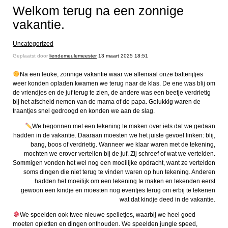
Welkom terug na een zonnige
vakantie.
Uncategorized
Geplaatst door
liendemeulemeester
13 maart 2025 18:51
Na een leuke, zonnige vakantie waar we allemaal onze batterijtjes
weer konden opladen kwamen we terug naar de klas. De ene was blij om
de vriendjes en de juf terug te zien, de andere was een beetje verdrietig
bij het afscheid nemen van de mama of de papa. Gelukkig waren de
traantjes snel gedroogd en konden we aan de slag.
We begonnen met een tekening te maken over iets dat we gedaan
hadden in de vakantie. Daaraan moesten we het juiste gevoel linken: blij,
bang, boos of verdrietig. Wanneer we klaar waren met de tekening,
mochten we erover vertellen bij de juf. Zij schreef of wat we vertelden.
Sommigen vonden het wel nog een moeilijke opdracht, want ze vertelden
soms dingen die niet terug te vinden waren op hun tekening. Anderen
hadden het moeilijk om een tekening te maken en tekenden eerst
gewoon een kindje en moesten nog eventjes terug om erbij te tekenen
wat dat kindje deed in de vakantie.
We speelden ook twee nieuwe spelletjes, waarbij we heel goed
moeten opletten en dingen onthouden. We speelden jungle speed,