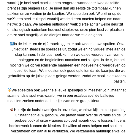
waarbij je heel snel moet kunnen reageren wanneer er twee dezelfde
prentjes zijn omgedraaid. Je moet dan als eerste de totempaal kunnen
pakken en zo verdien je de kaartjes. We speelden ook ‘Wie zit er op de
wc?’: een heel leuk spel waarbij we de dieren moeten helpen om naar
het wc te gaan. We moeten onthouden welk diertje achter welke deur zit
en strategisch nadenken hoeveel stapjes we onze pion best verplaatsen
om zo snel mogelijk al de diertjes naar de wc te laten gaan.
In de letter- en de cijferhoek liggen er ook weer nieuwe spullen. Onze
juf legt dan steeds de spelletjes uit, zodat we er individueel mee aan de
slag kunnen. In de letterhoek kunnen we oa de woorden van vormen
naleggen en de beginletters namaken met stokjes. In de cijferhoek
mochten we op verschillende manieren een hoeveelheid weergeven op
dezelfde kaart. We moesten ook goed opletten dat de kaartjes die we
gebruikten op de juiste plaats gelegd werden, zodat ze mooi in de kaders
pasten.
We speelden ook weer hele leuke spelletjes bij meester Stijn, maar het
spannendste spel was waarbij we in een estafettespel de balletjes
moesten zoeken onder de hoedjes van onze groepskleur.
Het zijn de laatste weekjes in onze klas, want we kijken met spanning
uit naar het nieuw gebouw. We praten vaak over de verhuis en de juf
probeert ook al onze vraagjes zo goed mogelijk op te lossen. Tijdens
hoekenwerk kunnen de kleuters die willen al eens helpen met spullen te
verzamelen om dan al te verhuizen. We verzamelen natuurlijk enkel de