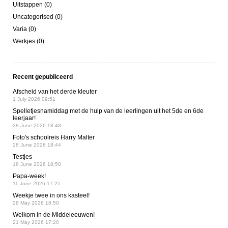
Uitstappen (0)
Uncategorised (0)
Varia (0)
Werkjes (0)
Recent gepubliceerd
Afscheid van het derde kleuter
1 July 2026 09:51
Spelletjesnamiddag met de hulp van de leerlingen uit het 5de en 6de
leerjaar!
28 June 2026 18:48
Foto's schoolreis Harry Malter
28 June 2026 18:44
Testjes
18 June 2026 18:50
Papa-week!
11 June 2026 17:25
Weekje twee in ons kasteel!
28 May 2026 18:50
Welkom in de Middeleeuwen!
21 May 2026 17:20