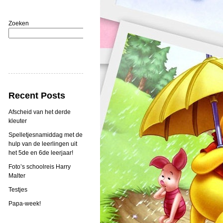
Zoeken
Zoeken
Recent Posts
Afscheid van het derde
kleuter
Spelletjesnamiddag met de
hulp van de leerlingen uit
het 5de en 6de leerjaar!
Foto’s schoolreis Harry
Malter
Testjes
Papa-week!