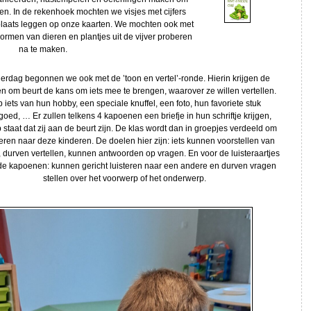
en. In de rekenhoek mochten we visjes met cijfers
 plaats leggen op onze kaarten. We mochten ook met
vormen van dieren en plantjes uit de vijver proberen
na te maken.
rdag begonnen we ook met de ’toon en vertel’-ronde. Hierin krijgen de
en om beurt de kans om iets mee te brengen, waarover ze willen vertellen.
 iets van hun hobby, een speciale knuffel, een foto, hun favoriete stuk
goed, … Er zullen telkens 4 kapoenen een briefje in hun schriftje krijgen,
staat dat zij aan de beurt zijn. De klas wordt dan in groepjes verdeeld om
steren naar deze kinderen. De doelen hier zijn: iets kunnen voorstellen van
f, durven vertellen, kunnen antwoorden op vragen. En voor de luisteraartjes
de kapoenen: kunnen gericht luisteren naar een andere en durven vragen
stellen over het voorwerp of het onderwerp.