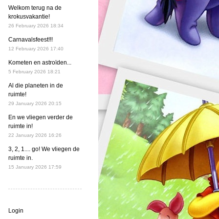
Welkom terug na de
krokusvakantie!
26 February 2026 18:34
Carnavalsfeest!!!
12 February 2026 17:40
Kometen en astroïden...
5 February 2026 18:21
Al die planeten in de
ruimte!
29 January 2026 20:15
En we vliegen verder de
ruimte in!
22 January 2026 16:26
3, 2, 1.... go! We vliegen de
ruimte in.
15 January 2026 17:59
Login