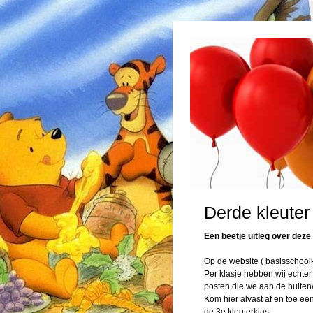
Derde kleuter
Een beetje uitleg over deze
Op de website (
basisschool
Per klasje hebben wij echte
posten die we aan de buiten
Kom hier alvast af en toe een
de 3e kleuterklas.