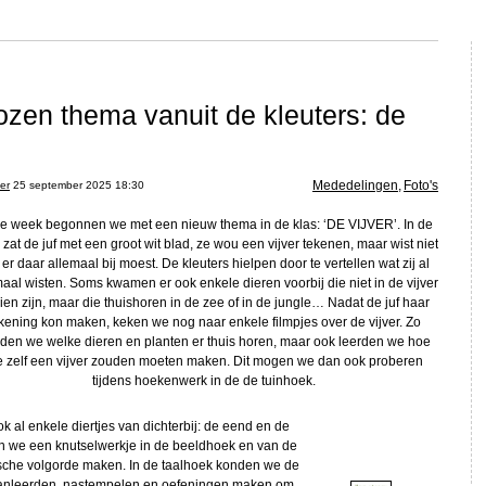
ozen thema vanuit de kleuters: de
Mededelingen
,
Foto's
er
25 september 2025 18:30
e week begonnen we met een nieuw thema in de klas: ‘DE VIJVER’. In de
 zat de juf met een groot wit blad, ze wou een vijver tekenen, maar wist niet
 er daar allemaal bij moest. De kleuters hielpen door te vertellen wat zij al
aal wisten. Soms kwamen er ook enkele dieren voorbij die niet in de vijver
zien zijn, maar die thuishoren in de zee of in de jungle… Nadat de juf haar
kening kon maken, keken we nog naar enkele filmpjes over de vijver. Zo
rden we welke dieren en planten er thuis horen, maar ook leerden we hoe
 zelf een vijver zouden moeten maken. Dit mogen we dan ook proberen
tijdens hoekenwerk in de de tuinhoek.
al enkele diertjes van dichterbij: de eend en de
n we een knutselwerkje in de beeldhoek en van de
sche volgorde maken. In de taalhoek konden we de
anleerden, nastempelen en oefeningen maken om