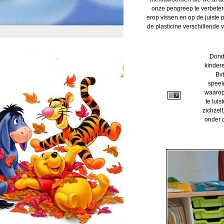
onze pengreep te verbeter
erop vissen en op de juiste
de plasticine verschillende 
Donde
kinder
Bvb
speel
waarop 
te lui
zichzel
onder 