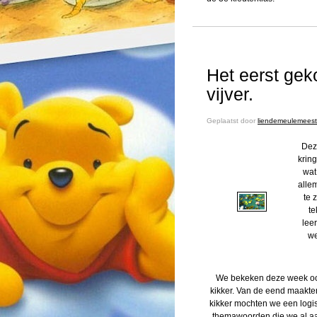
Het eerst gek
vijver.
Geplaatst door
liendemeulemeest
Dez
kring
wat
allem
te 
te
lee
we
We bekeken deze week ook 
kikker. Van de eend maakte
kikker mochten we een logi
themawoorden die we al a