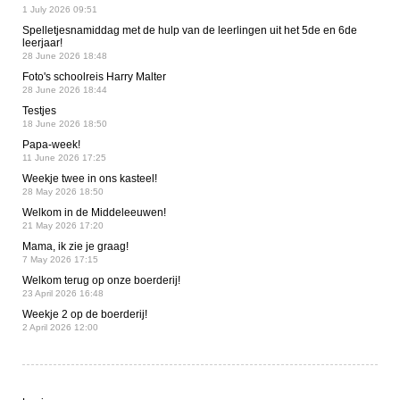
1 July 2026 09:51
Spelletjesnamiddag met de hulp van de leerlingen uit het 5de en 6de
leerjaar!
28 June 2026 18:48
Foto's schoolreis Harry Malter
28 June 2026 18:44
Testjes
18 June 2026 18:50
Papa-week!
11 June 2026 17:25
Weekje twee in ons kasteel!
28 May 2026 18:50
Welkom in de Middeleeuwen!
21 May 2026 17:20
Mama, ik zie je graag!
7 May 2026 17:15
Welkom terug op onze boerderij!
23 April 2026 16:48
Weekje 2 op de boerderij!
2 April 2026 12:00