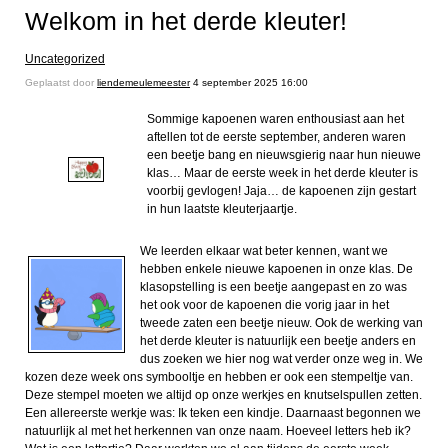
Welkom in het derde kleuter!
Uncategorized
Geplaatst door
liendemeulemeester
4 september 2025 16:00
Sommige kapoenen waren enthousiast aan het
aftellen tot de eerste september, anderen waren
een beetje bang en nieuwsgierig naar hun nieuwe
klas… Maar de eerste week in het derde kleuter is
voorbij gevlogen! Jaja… de kapoenen zijn gestart
in hun laatste kleuterjaartje.
We leerden elkaar wat beter kennen, want we
hebben enkele nieuwe kapoenen in onze klas. De
klasopstelling is een beetje aangepast en zo was
het ook voor de kapoenen die vorig jaar in het
tweede zaten een beetje nieuw. Ook de werking van
het derde kleuter is natuurlijk een beetje anders en
dus zoeken we hier nog wat verder onze weg in. We
kozen deze week ons symbooltje en hebben er ook een stempeltje van.
Deze stempel moeten we altijd op onze werkjes en knutselspullen zetten.
Een allereerste werkje was: Ik teken een kindje. Daarnaast begonnen we
natuurlijk al met het herkennen van onze naam. Hoeveel letters heb ik?