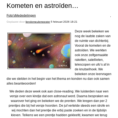
Kometen en astroïden…
Foto's
Mededelingen
,
Geplaatst door
liendemeulemeester
5 februari 2026 18:21
Deze week bekeken we
nog de laatste zaken van
de ruimte van dichterbij.
Vooral de kometen en de
astroïden. We werkten
ook onze zelfgemaakte
raketten, satellieten,
telescopen en ufo’s af in
de knutselhoek. We
bekeken onze leervragen
die we stelden in het begin van het thema en konden nu dan ook samen
alles beantwoorden!
We deden deze week ook aan close-reading. We luisterden naar een
versje over een kindje dat een astronaut werd. Daarna bespraken we
waarover het ging en bekeken we de prenten. We kregen dan per 2
prentjes die bij het versje hoorden. De juf vertelde steeds een strofe en
wij mochten dan het prentje die erbij paste zoeken en in de tijdslijn
kleven. Telkens we een prentje hadden gekleefd, kwamen we terug