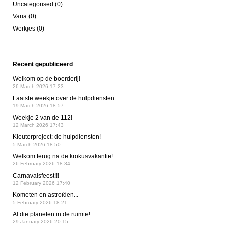
Uncategorised (0)
Varia (0)
Werkjes (0)
Recent gepubliceerd
Welkom op de boerderij!
26 March 2026 17:23
Laatste weekje over de hulpdiensten...
19 March 2026 18:57
Weekje 2 van de 112!
12 March 2026 17:43
Kleuterproject: de hulpdiensten!
5 March 2026 18:50
Welkom terug na de krokusvakantie!
26 February 2026 18:34
Carnavalsfeest!!!
12 February 2026 17:40
Kometen en astroïden...
5 February 2026 18:21
Al die planeten in de ruimte!
29 January 2026 20:15