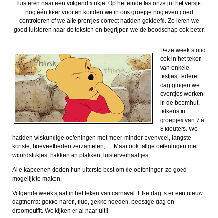
luisteren naar een volgend stukje. Op het einde las onze juf het versje
nog één keer voor en konden we in ons groepje nog even goed
controleren of we alle prentjes correct hadden gekleefd. Zo leren we
goed luisteren naar de teksten en begrijpen we de boodschap ook beter.
Deze week stond
ook in het teken
van enkele
testjes. Iedere
dag gingen we
eventjes werken
in de boomhut,
telkens in
groepjes van 7 à
8 kleuters. We
hadden wiskundige oefeningen met meer-minder-evenveel, langste-
kortste, hoeveelheden verzamelen, … Maar ook talige oefeningen met
woordstukjes, hakken en plakken, luisterverhaaltjes, …
Alle kapoenen deden hun uiterste best om de oefeningen zo goed
mogelijk te maken.
Volgende week staat in het teken van carnaval. Elke dag is er een nieuw
dagthema: gekke haren, fluo, gekke hoeden, beestige dag en
droomoutfit. We kijken er al naar uit!!!