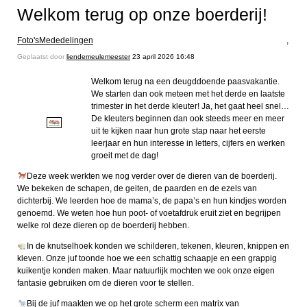
Welkom terug op onze boerderij!
Foto's
Mededelingen
,
Geplaatst door
liendemeulemeester
23 april 2026 16:48
Welkom terug na een deugddoende paasvakantie.
We starten dan ook meteen met het derde en laatste
trimester in het derde kleuter! Ja, het gaat heel snel…
De kleuters beginnen dan ook steeds meer en meer
uit te kijken naar hun grote stap naar het eerste
leerjaar en hun interesse in letters, cijfers en werken
groeit met de dag!
Deze week werkten we nog verder over de dieren van de boerderij.
We bekeken de schapen, de geiten, de paarden en de ezels van
dichterbij. We leerden hoe de mama’s, de papa’s en hun kindjes worden
genoemd. We weten hoe hun poot- of voetafdruk eruit ziet en begrijpen
welke rol deze dieren op de boerderij hebben.
In de knutselhoek konden we schilderen, tekenen, kleuren, knippen en
kleven. Onze juf toonde hoe we een schattig schaapje en een grappig
kuikentje konden maken. Maar natuurlijk mochten we ook onze eigen
fantasie gebruiken om de dieren voor te stellen.
Bij de juf maakten we op het grote scherm een matrix van