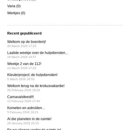
Varia (0)
Werkjes (0)
Recent gepubliceerd
Welkom op de boerderij!
26 March 2026 17:23
Laatste weekje over de hulpdiensten...
19 March 2026 18:57
Weekje 2 van de 112!
12 March 2026 17:43
Kleuterproject: de hulpdiensten!
5 March 2026 18:50
Welkom terug na de krokusvakantie!
26 February 2026 18:34
Carnavalsfeest!!!
12 February 2026 17:40
Kometen en astroïden...
5 February 2026 18:21
Al die planeten in de ruimte!
29 January 2026 20:15