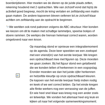
boerderijdieren. Hier moeten we de dieren op de juiste plaats zetten,
rekening houdend met 2 opdrachten. Wie van zichzelf vond dat hij/zij de
activiteit goed begreep, mocht de kring verlaten en zelfstandig een matrix
gaan maken. De andere kapoenen bleven oefenen tot ze zichzelf klaar
achtten om zelfstandig aan de opdracht te beginnen.
We werkten ook rond patronen volgens de ABC-structuur. Hier konden
we kiezen om dit te maken met schattige lammetjes, speelse bokjes of
stoere rammen. De werkjes die hiervan helemaal correct waren, worden
omgetoverd naar een kroon.
Op maandag stond er opnieuw een integratiemoment
op de agenda. Deze keer speelden we een zoekspel
met een vriend(in) van het eerste leerjaar. We kregen
een opdrachtkaart mee met figuren op. Deze moesten
we gaan zoeken. Bij het figuur stond een getalbeeld
die we konden tellen of herkennen in een oogopslag.
Eronder moesten we dan het juiste cijfer herkennen
en hetzelfde kleurtje op onze opdrachtkaart kleuren.
De kapoen van het eerste leerjaar hielp indien nodig
en keek of we wel correct telden. Op het einde kregen
alle flinke werkers nog een verrassing van de juffen.
En wie heel snel klaar was kreeg nog een ander zoek-
en telwerkje. We vonden het allemaal heel erg leuk en
kijken uit naar het volgende samenwerkingsmoment.